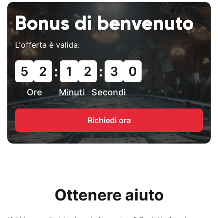
Bonus di benvenuto
L'offerta è valida:
:
:
5
2
1
2
2
8
Ore
Minuti
Secondi
Richiedi ora
Ottenere aiuto