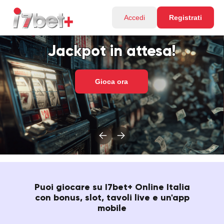
Accedi
Registrati
Jackpot in attesa!
Gioca ora
Puoi giocare su I7bet+ Online Italia
con bonus, slot, tavoli live e un'app
mobile