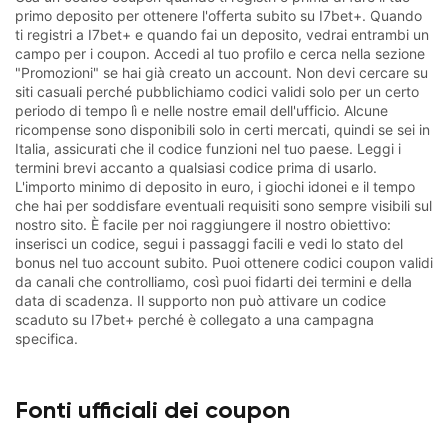
primo deposito per ottenere l'offerta subito su I7bet+. Quando
ti registri a I7bet+ e quando fai un deposito, vedrai entrambi un
campo per i coupon. Accedi al tuo profilo e cerca nella sezione
"Promozioni" se hai già creato un account. Non devi cercare su
siti casuali perché pubblichiamo codici validi solo per un certo
periodo di tempo lì e nelle nostre email dell'ufficio. Alcune
ricompense sono disponibili solo in certi mercati, quindi se sei in
Italia, assicurati che il codice funzioni nel tuo paese. Leggi i
termini brevi accanto a qualsiasi codice prima di usarlo.
L'importo minimo di deposito in euro, i giochi idonei e il tempo
che hai per soddisfare eventuali requisiti sono sempre visibili sul
nostro sito. È facile per noi raggiungere il nostro obiettivo:
inserisci un codice, segui i passaggi facili e vedi lo stato del
bonus nel tuo account subito. Puoi ottenere codici coupon validi
da canali che controlliamo, così puoi fidarti dei termini e della
data di scadenza. Il supporto non può attivare un codice
scaduto su I7bet+ perché è collegato a una campagna
specifica.
Fonti ufficiali dei coupon