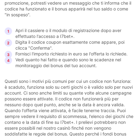
promozione, potresti vedere un messaggio che ti informa che il
codice ha funzionato e il bonus apparirà nel tuo saldo o come
"in sospeso".
Apri il cassiere o il modulo di registrazione dopo aver
effettuato l'accesso a I7bet+.
Digita il codice coupon esattamente come appare, poi
clicca "Conferma".
Fornisci l'importo richiesto in euro se l'offerta lo richiede.
Vedi quanto hai fatto e quando sono le scadenze nel
monitoraggio dei bonus del tuo account.
Questi sono i motivi più comuni per cui un codice non funziona:
è scaduto, funziona solo su certi giochi o è valido solo per nuovi
account. Ci sono anche limiti su quante volte alcune campagne
possono essere attivate. Il codice non funzionerà più per
nessuno dopo quel punto, anche se la data è ancora valida.
Quando l'offerta viene attivata, è facile tenerne traccia. Puoi
sempre vedere il requisito di scommessa, l'elenco dei giochi che
contano e la data di fine su I7bet+. I prelievi potrebbero non
essere possibili nel nostro casinò finché non vengono
soddisfatte le regole del bonus. Questo perché i fondi bonus