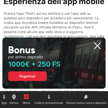
Esperienza dell'app mobile
Scarica l'app I7bet+ sul tuo telefono e usa l'app web su
qualsiasi altro dispositivo per accedervi più velocemente. La
nostra app dovrebbe essere installata su dispositivi Android
cliccando sul link APK ufficiale all'interno di I7bet+. Non è
pesante come alcune app dello store e si aggiorna
rapidamente, così non devi aspettare le approvazioni. Una volta
terminato il download, lascia che il tuo browser la installi,
controlla il file e accedi. Devi attivare l'accesso biometrico solo
Bonus
una volta per entrare nel nostro casinò. Offriamo la stessa
esperienza su iOS tramite un'app web sicura, che funziona
per primo deposito
bene senza download extra. Basta aprire I7bet+ in Safari,
1000€ + 250 FS
cliccare "Condividi" e poi cliccare "Aggiungi alla schermata
Home". Ottieni lo stesso cassiere, giochi e limiti del desktop.
L'icona occupa l'intero schermo e si carica rapidamente. Per i
Registrati
giocatori in Italia che vogliono un avvio pulito, questa
configurazione funziona bene. Abbiamo creato I7bet+ per
adattarsi a schermi piccoli senza nascondere i controlli chiave.
Ha anche impostazioni utili. Scegli tra slot, tavoli live e nuovi
giochi nella lobby usando i filtri. Poi, fissa i tuoi preferiti per
tenerli in alto. Con un solo pollice puoi ancora raggiungere il
App
Bonus
Codice promozionale
Nessun bonus senza deposito
Menu
saldo, la puntata e il menu in ogni gioco. Se vuoi giocare nel