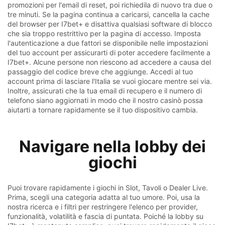
promozioni per l'email di reset, poi richiedila di nuovo tra due o
tre minuti. Se la pagina continua a caricarsi, cancella la cache
del browser per I7bet+ e disattiva qualsiasi software di blocco
che sia troppo restrittivo per la pagina di accesso. Imposta
l'autenticazione a due fattori se disponibile nelle impostazioni
del tuo account per assicurarti di poter accedere facilmente a
I7bet+. Alcune persone non riescono ad accedere a causa del
passaggio del codice breve che aggiunge. Accedi al tuo
account prima di lasciare l'Italia se vuoi giocare mentre sei via.
Inoltre, assicurati che la tua email di recupero e il numero di
telefono siano aggiornati in modo che il nostro casinò possa
aiutarti a tornare rapidamente se il tuo dispositivo cambia.
Navigare nella lobby dei
giochi
Puoi trovare rapidamente i giochi in Slot, Tavoli o Dealer Live.
Prima, scegli una categoria adatta al tuo umore. Poi, usa la
nostra ricerca e i filtri per restringere l'elenco per provider,
funzionalità, volatilità e fascia di puntata. Poiché la lobby su