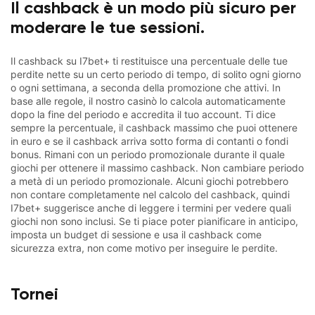
Il cashback è un modo più sicuro per
moderare le tue sessioni.
Il cashback su I7bet+ ti restituisce una percentuale delle tue
perdite nette su un certo periodo di tempo, di solito ogni giorno
o ogni settimana, a seconda della promozione che attivi. In
base alle regole, il nostro casinò lo calcola automaticamente
dopo la fine del periodo e accredita il tuo account. Ti dice
sempre la percentuale, il cashback massimo che puoi ottenere
in euro e se il cashback arriva sotto forma di contanti o fondi
bonus. Rimani con un periodo promozionale durante il quale
giochi per ottenere il massimo cashback. Non cambiare periodo
a metà di un periodo promozionale. Alcuni giochi potrebbero
non contare completamente nel calcolo del cashback, quindi
I7bet+ suggerisce anche di leggere i termini per vedere quali
giochi non sono inclusi. Se ti piace poter pianificare in anticipo,
imposta un budget di sessione e usa il cashback come
sicurezza extra, non come motivo per inseguire le perdite.
Tornei