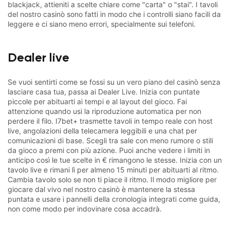
blackjack, attieniti a scelte chiare come "carta" o "stai". I tavoli
del nostro casinò sono fatti in modo che i controlli siano facili da
leggere e ci siano meno errori, specialmente sui telefoni.
Dealer live
Se vuoi sentirti come se fossi su un vero piano del casinò senza
lasciare casa tua, passa ai Dealer Live. Inizia con puntate
piccole per abituarti ai tempi e al layout del gioco. Fai
attenzione quando usi la riproduzione automatica per non
perdere il filo. I7bet+ trasmette tavoli in tempo reale con host
live, angolazioni della telecamera leggibili e una chat per
comunicazioni di base. Scegli tra sale con meno rumore o stili
da gioco a premi con più azione. Puoi anche vedere i limiti in
anticipo così le tue scelte in € rimangono le stesse. Inizia con un
tavolo live e rimani lì per almeno 15 minuti per abituarti al ritmo.
Cambia tavolo solo se non ti piace il ritmo. Il modo migliore per
giocare dal vivo nel nostro casinò è mantenere la stessa
puntata e usare i pannelli della cronologia integrati come guida,
non come modo per indovinare cosa accadrà.