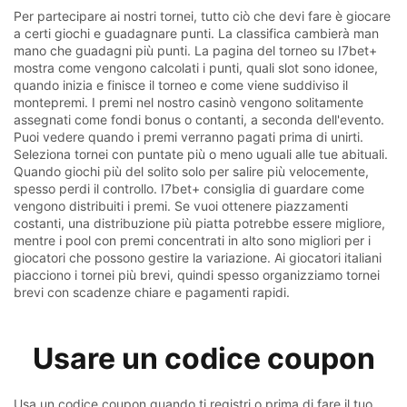
Per partecipare ai nostri tornei, tutto ciò che devi fare è giocare
a certi giochi e guadagnare punti. La classifica cambierà man
mano che guadagni più punti. La pagina del torneo su I7bet+
mostra come vengono calcolati i punti, quali slot sono idonee,
quando inizia e finisce il torneo e come viene suddiviso il
montepremi. I premi nel nostro casinò vengono solitamente
assegnati come fondi bonus o contanti, a seconda dell'evento.
Puoi vedere quando i premi verranno pagati prima di unirti.
Seleziona tornei con puntate più o meno uguali alle tue abituali.
Quando giochi più del solito solo per salire più velocemente,
spesso perdi il controllo. I7bet+ consiglia di guardare come
vengono distribuiti i premi. Se vuoi ottenere piazzamenti
costanti, una distribuzione più piatta potrebbe essere migliore,
mentre i pool con premi concentrati in alto sono migliori per i
giocatori che possono gestire la variazione. Ai giocatori italiani
piacciono i tornei più brevi, quindi spesso organizziamo tornei
brevi con scadenze chiare e pagamenti rapidi.
Usare un codice coupon
Usa un codice coupon quando ti registri o prima di fare il tuo