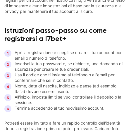
registri per un account nel nostro casinò, ti verrà anche chiesto
di impostare alcune impostazioni di base per la sicurezza e la
privacy per mantenere il tuo account al sicuro.
Istruzioni passo-passo su come
registrarsi a I7bet+
Apri la registrazione e scegli se creare il tuo account con
email o numero di telefono.
Inserisci la tua password e, se richiesto, una domanda di
sicurezza per creare le tue credenziali.
Usa il codice che ti inviamo al telefono o all'email per
confermare che sei in contatto.
Nome, data di nascita, indirizzo e paese (ad esempio,
Italia) devono essere inseriti.
All'inizio, imposta limiti se vuoi controllare il deposito o la
sessione.
Termina accedendo al tuo nuovissimo account.
Potresti essere invitato a fare un rapido controllo dell'identità
dopo la registrazione prima di poter prelevare. Caricare foto