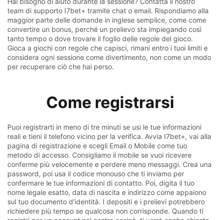
Hai bisogno di aiuto durante la sessione? Contatta il nostro
team di supporto I7bet+ tramite chat o email. Rispondiamo alla
maggior parte delle domande in inglese semplice, come come
convertire un bonus, perché un prelievo sta impiegando così
tanto tempo o dove trovare il foglio delle regole del gioco.
Gioca a giochi con regole che capisci, rimani entro i tuoi limiti e
considera ogni sessione come divertimento, non come un modo
per recuperare ciò che hai perso.
Come registrarsi
Puoi registrarti in meno di tre minuti se usi le tue informazioni
reali e tieni il telefono vicino per la verifica. Avvia I7bet+, vai alla
pagina di registrazione e scegli Email o Mobile come tuo
metodo di accesso. Consigliamo il mobile se vuoi ricevere
conferme più velocemente e perdere meno messaggi. Crea una
password, poi usa il codice monouso che ti inviamo per
confermare le tue informazioni di contatto. Poi, digita il tuo
nome legale esatto, data di nascita e indirizzo come appaiono
sul tuo documento d'identità. I depositi e i prelievi potrebbero
richiedere più tempo se qualcosa non corrisponde. Quando ti