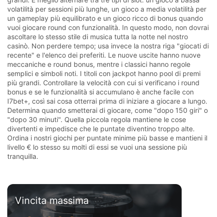
volatilità per sessioni più lunghe, un gioco a media volatilità per
un gameplay più equilibrato e un gioco ricco di bonus quando
vuoi giocare round con funzionalità. In questo modo, non dovrai
ascoltare lo stesso stile di musica tutta la notte nel nostro
casinò. Non perdere tempo; usa invece la nostra riga "giocati di
recente" e l'elenco dei preferiti. Le nuove uscite hanno nuove
meccaniche e round bonus, mentre i classici hanno regole
semplici e simboli noti. I titoli con jackpot hanno pool di premi
più grandi. Controllare la velocità con cui si verificano i round
bonus e se le funzionalità si accumulano è anche facile con
I7bet+, così sai cosa otterrai prima di iniziare a giocare a lungo.
Determina quando smetterai di giocare, come "dopo 150 giri" o
"dopo 30 minuti". Quella piccola regola mantiene le cose
divertenti e impedisce che le puntate diventino troppo alte.
Ordina i nostri giochi per puntate minime più basse e mantieni il
livello € lo stesso su molti di essi se vuoi una sessione più
tranquilla.
Vincita massima