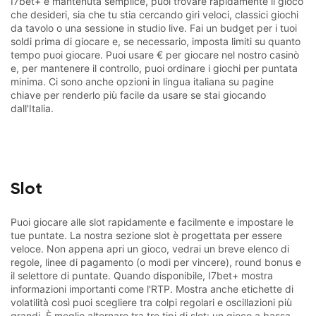
I7bet+ è mantenuta semplice, puoi trovare rapidamente il gioco
che desideri, sia che tu stia cercando giri veloci, classici giochi
da tavolo o una sessione in studio live. Fai un budget per i tuoi
soldi prima di giocare e, se necessario, imposta limiti su quanto
tempo puoi giocare. Puoi usare € per giocare nel nostro casinò
e, per mantenere il controllo, puoi ordinare i giochi per puntata
minima. Ci sono anche opzioni in lingua italiana su pagine
chiave per renderlo più facile da usare se stai giocando
dall'Italia.
Slot
Puoi giocare alle slot rapidamente e facilmente e impostare le
tue puntate. La nostra sezione slot è progettata per essere
veloce. Non appena apri un gioco, vedrai un breve elenco di
regole, linee di pagamento (o modi per vincere), round bonus e
il selettore di puntate. Quando disponibile, I7bet+ mostra
informazioni importanti come l'RTP. Mostra anche etichette di
volatilità così puoi scegliere tra colpi regolari e oscillazioni più
grandi. È meglio alternare tra tre tipi di slot: un gioco a bassa