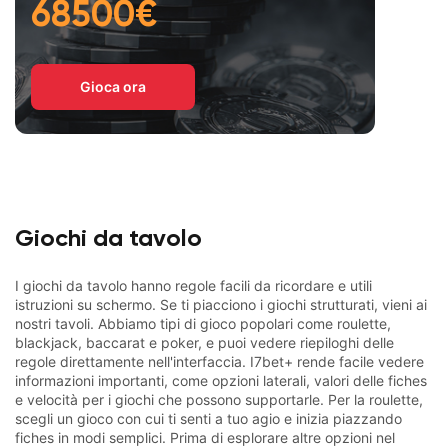
68500€
Gioca ora
Giochi da tavolo
I giochi da tavolo hanno regole facili da ricordare e utili
istruzioni su schermo. Se ti piacciono i giochi strutturati, vieni ai
nostri tavoli. Abbiamo tipi di gioco popolari come roulette,
blackjack, baccarat e poker, e puoi vedere riepiloghi delle
regole direttamente nell'interfaccia. I7bet+ rende facile vedere
informazioni importanti, come opzioni laterali, valori delle fiches
e velocità per i giochi che possono supportarle. Per la roulette,
scegli un gioco con cui ti senti a tuo agio e inizia piazzando
fiches in modi semplici. Prima di esplorare altre opzioni nel