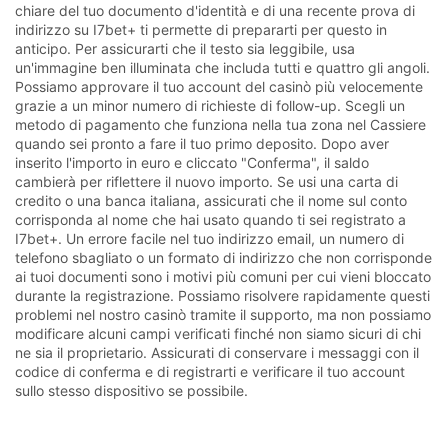
chiare del tuo documento d'identità e di una recente prova di
indirizzo su I7bet+ ti permette di prepararti per questo in
anticipo. Per assicurarti che il testo sia leggibile, usa
un'immagine ben illuminata che includa tutti e quattro gli angoli.
Possiamo approvare il tuo account del casinò più velocemente
grazie a un minor numero di richieste di follow-up. Scegli un
metodo di pagamento che funziona nella tua zona nel Cassiere
quando sei pronto a fare il tuo primo deposito. Dopo aver
inserito l'importo in euro e cliccato "Conferma", il saldo
cambierà per riflettere il nuovo importo. Se usi una carta di
credito o una banca italiana, assicurati che il nome sul conto
corrisponda al nome che hai usato quando ti sei registrato a
I7bet+. Un errore facile nel tuo indirizzo email, un numero di
telefono sbagliato o un formato di indirizzo che non corrisponde
ai tuoi documenti sono i motivi più comuni per cui vieni bloccato
durante la registrazione. Possiamo risolvere rapidamente questi
problemi nel nostro casinò tramite il supporto, ma non possiamo
modificare alcuni campi verificati finché non siamo sicuri di chi
ne sia il proprietario. Assicurati di conservare i messaggi con il
codice di conferma e di registrarti e verificare il tuo account
sullo stesso dispositivo se possibile.